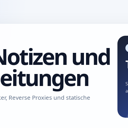
Notizen und
leitungen
S
a
ker, Reverse Proxies und statische