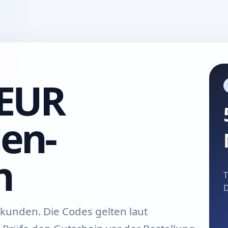
 EUR
en-
n
T
D
kunden. Die Codes gelten laut