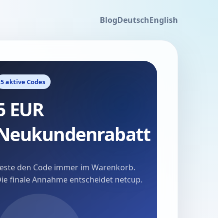
Blog
Deutsch
English
5 aktive Codes
5 EUR
Neukundenrabatt
este den Code immer im Warenkorb.
ie finale Annahme entscheidet netcup.