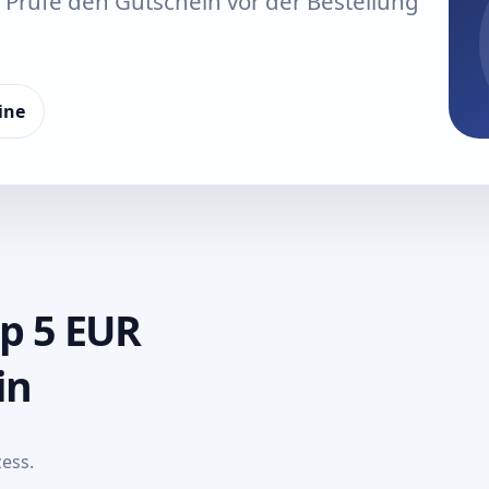
. Prüfe den Gutschein vor der Bestellung
ine
up 5 EUR
in
ess.