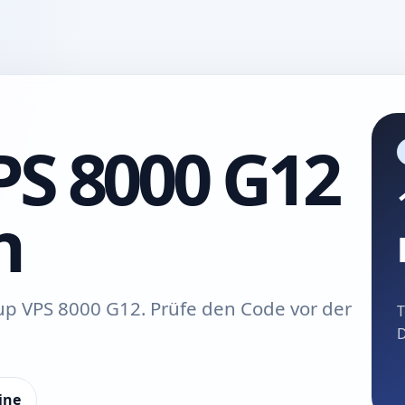
PS 8000 G12
n
up VPS 8000 G12. Prüfe den Code vor der
T
D
ine